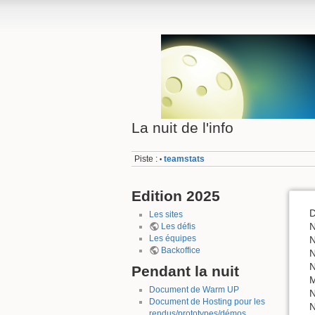
La nuit de l'info
Piste :
teamstats
•
Edition 2025
D
Les sites
N
Les défis
Les équipes
N
Backoffice
N
N
Pendant la nuit
M
Document de Warm UP
N
Document de Hosting pour les
N
rendus/prototypes/démos