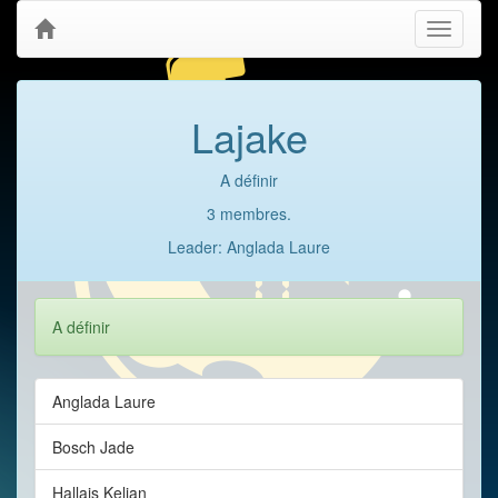
Toggle
navigati
Lajake
A définir
3 membres.
Leader: Anglada Laure
A définir
Anglada Laure
Bosch Jade
Hallais Kelian