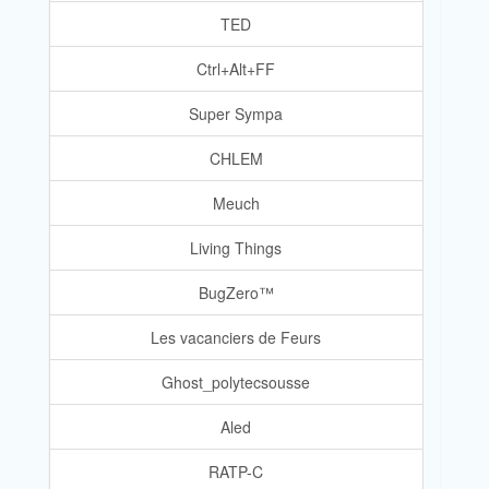
TED
Ctrl+Alt+FF
Super Sympa
CHLEM
Meuch
Living Things
BugZero™
Les vacanciers de Feurs
Ghost_polytecsousse
Aled
RATP-C