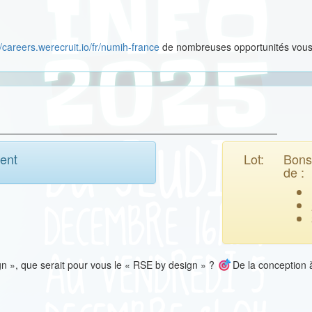
//careers.werecruit.io/fr/numih-france
de nombreuses opportunités vous 
ent
Lot:
Bons
de :
ign », que serait pour vous le « RSE by design » ?
​De la conception