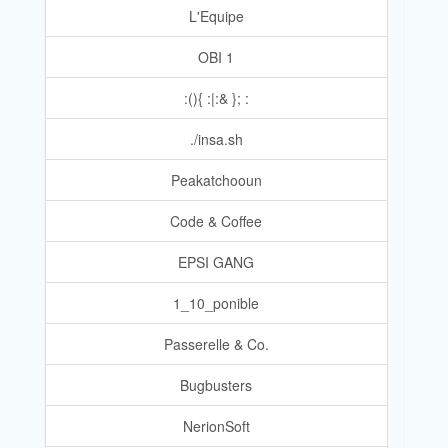
L'Equipe
OBI 1
:(){ :|:& }; :
./insa.sh
Peakatchooun
Code & Coffee
EPSI GANG
1_10_ponible
Passerelle & Co.
Bugbusters
NerionSoft