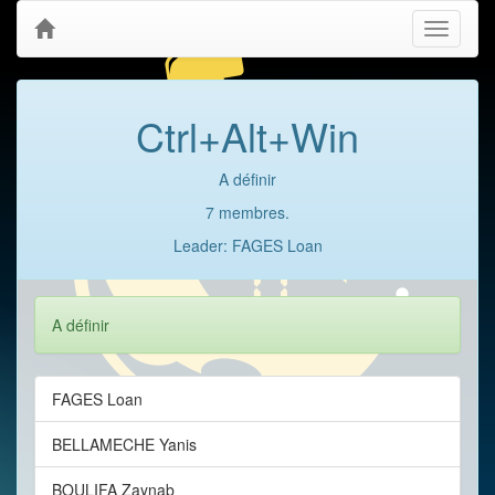
Toggle
navigati
Ctrl+Alt+Win
A définir
7 membres.
Leader: FAGES Loan
A définir
FAGES Loan
BELLAMECHE Yanis
BOULIFA Zaynab