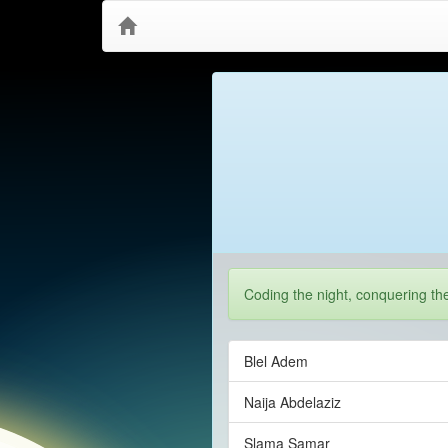
Coding the night, conquering th
Blel Adem
Naija Abdelaziz
Slama Samar