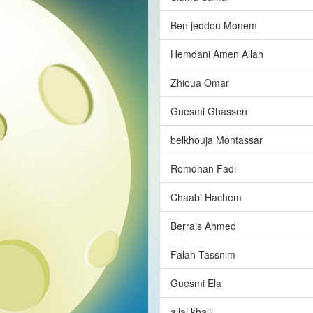
Ben jeddou Monem
Hemdani Amen Allah
Zhioua Omar
Guesmi Ghassen
belkhouja Montassar
Romdhan Fadi
Chaabi Hachem
Berrais Ahmed
Falah Tassnim
Guesmi Ela
allal khalil