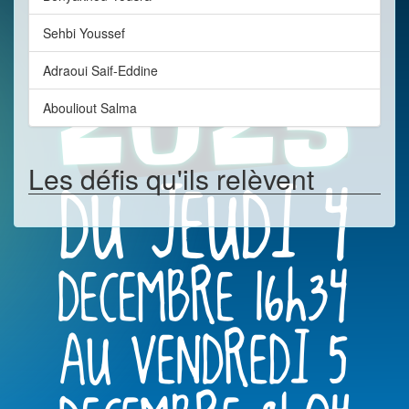
Sehbi Youssef
Adraoui Saif-Eddine
Abouliout Salma
Les défis qu'ils relèvent