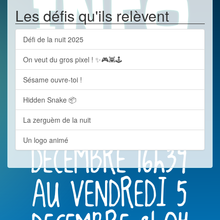
Les défis qu'ils relèvent
Défi de la nuit 2025
On veut du gros pixel ! ✨🎮👾🕹️
Sésame ouvre-toi !
Hidden Snake 📦
La zerguèm de la nuit
Un logo animé