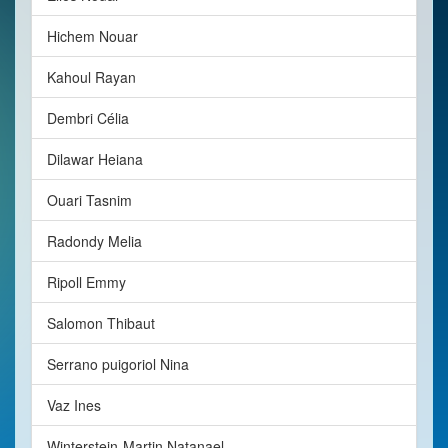
Hichem Nouar
Kahoul Rayan
Dembri Célia
Dilawar Heiana
Ouari Tasnim
Radondy Melia
Ripoll Emmy
Salomon Thibaut
Serrano puigoriol Nina
Vaz Ines
Winterstein-Martin Natanael