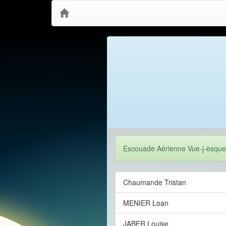
Escouade Aérienne Vue-j-èsque
Chaumande Tristan
MENIER Loan
JABER Louise