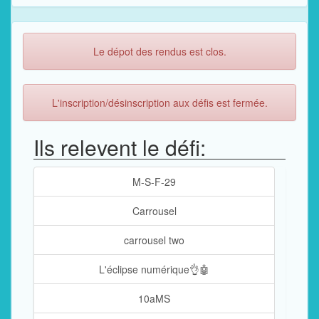
Le dépot des rendus est clos.
L'inscription/désinscription aux défis est fermée.
Ils relevent le défi:
M-S-F-29
Carrousel
carrousel two
L'éclipse numérique👌🤖
10aMS