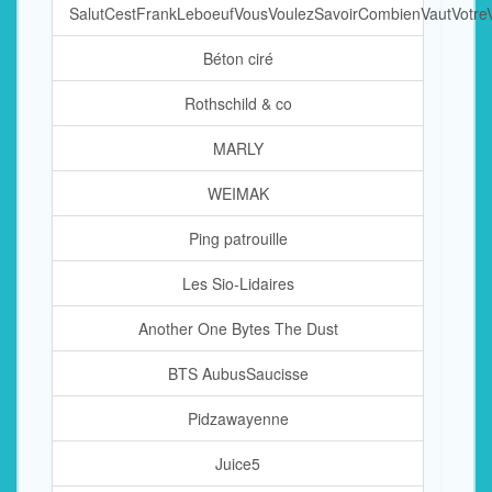
SalutCestFrankLeboeufVousVoulezSavoirCombienVautVotreVo
Béton ciré
Rothschild & co
MARLY
WEIMAK
Ping patrouille
Les Sio-Lidaires
Another One Bytes The Dust
BTS AubusSaucisse
Pidzawayenne
Juice5